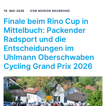
19. MAI 2026
VON
MARION NEUBRAND
Finale beim Rino Cup in
Mittelbuch: Packender
Radsport und die
Entscheidungen im
Uhlmann Oberschwaben
Cycling Grand Prix 2026