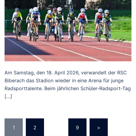
Am Samstag, den 18. April 2026, verwandelt der RSC
Biberach das Stadion wieder in eine Arena für junge
Radsporttalente. Beim jährlichen Schüler-Radsport-Tag
[…]
Seitennummerierung
1
2
…
9
>
der