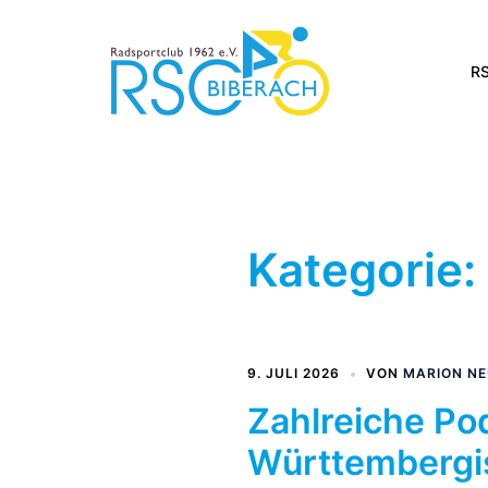
Zum
Inhalt
springen
RS
Kategorie:
9. JULI 2026
VON
MARION N
Zahlreiche Po
Württembergi