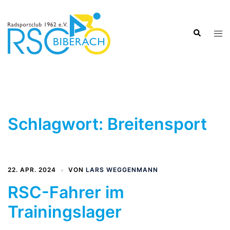
Zum
Inhalt
Suche
springen
Men
ums
Schlagwort:
Breitensport
22. APR. 2024
VON
LARS WEGGENMANN
RSC-Fahrer im
Trainingslager