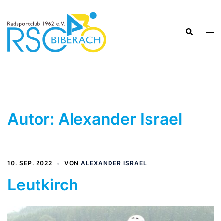
Zum
Inhalt
Suche
springen
Men
ums
Autor:
Alexander Israel
10. SEP. 2022
VON
ALEXANDER ISRAEL
Leutkirch