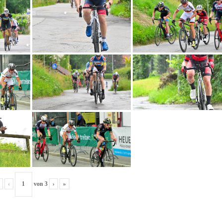
‹
von
3
›
»