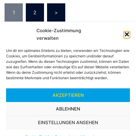
Seitennummerierung
1
2
>
der
Beiträge
Cookie-Zustimmung
verwalten
Um dir ein optimales Erlebnis zu bieten, verwenden wir Technologien wie
Cookies, um Geräteinformationen zu speichern und/oder darauf
Impressum
zuzugreifen. Wenn du diesen Technologien zustimmst, können wir Daten
wie das Surfverhalten oder eindeutige IDs auf dieser Website verarbeiten.
Wenn du deine Zustimmung nicht erteilst oder zurückziehst, können
bestimmte Merkmale und Funktionen beeinträchtigt werden.
Datenschutzerklärung
AKZEPTIEREN
Cookie-Richtlinie (EU)
ABLEHNEN
EINSTELLUNGEN ANSEHEN
© 2026 RSC 1962 Biberach e.V.