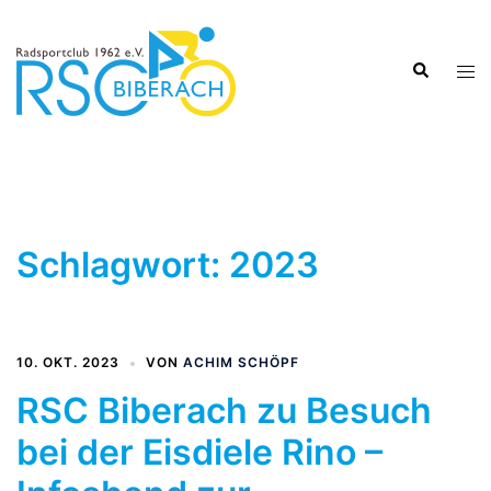
Zum
Inhalt
Suche
springen
Men
ums
Schlagwort:
2023
10. OKT. 2023
VON
ACHIM SCHÖPF
RSC Biberach zu Besuch
bei der Eisdiele Rino –