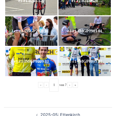
e1-r1-0248-520
e1-r1-0248-528
e1-r1-IMGP7978 01
e1-r1-IMGP7983 01
e1-r1-IMGP8009 01
e1-r1-IMGP8015 01
«
‹
von
7
›
»
Beitragsnavigation
2025-05: Ettenkirch