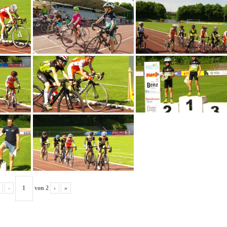
‹
von
2
›
»