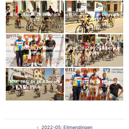
RSC 2022 06 26 Biberach
RSC 2022 06 26 Biberach
P177
P016
RSC 2022 06 26 Biberach
RSC 2022 06 26 Biberach
P054
P019
RSC 2022 06 26 Biberach
RSC 2022 06 26 Biberach
P068
P091
Beitragsnavigation
2022-05: Ellmendingen