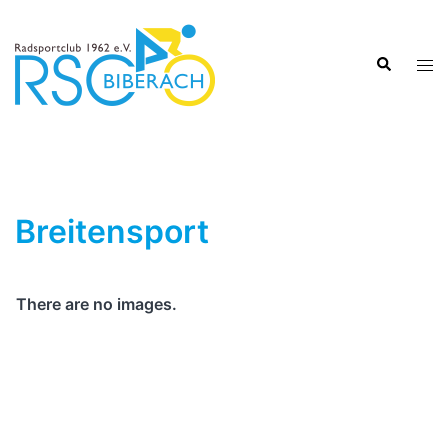
Zum
Inhalt
Suche
springen
Men
ums
Breitensport
There are no images.