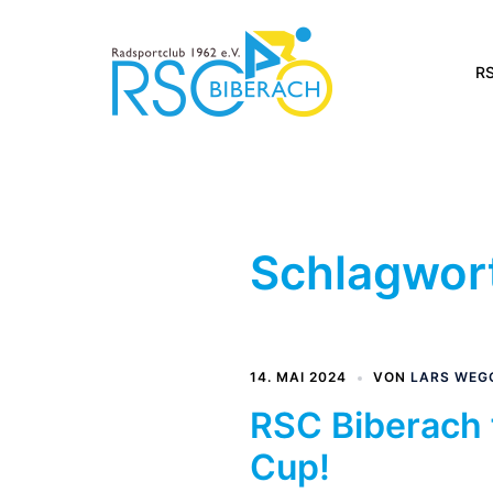
Zum
Inhalt
springen
RS
Schlagwor
14. MAI 2024
VON
LARS WE
RSC Biberach 
Cup!