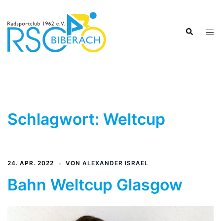
Zum
Inhalt
Suche
springen
Men
ums
Schlagwort:
Weltcup
24. APR. 2022
VON
ALEXANDER ISRAEL
Bahn Weltcup Glasgow